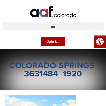
Op
Join Us
COLORADO-SPRINGS-
3631484_1920